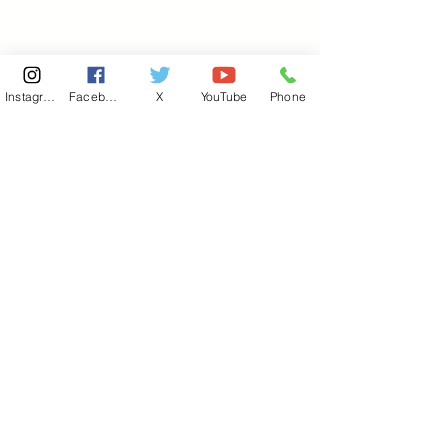
Instagram
Facebook
X
YouTube
Phone
東京国会事務所
​〒100-8981
東京都千代田区永田町 2-2-1
衆議院第一議員会館 514号室
Copyright© 2026あべ俊子事務所 All rights