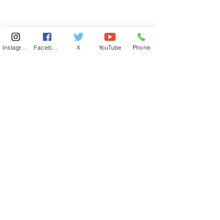
Instagram
Facebook
X
YouTube
Phone
東京国会事務所
​〒100-8981
東京都千代田区永田町 2-2-1
衆議院第一議員会館 514号室
Copyright© 2026あべ俊子事務所 All rights