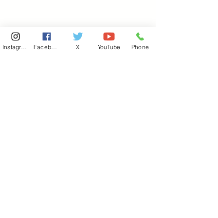
Instagram
Facebook
X
YouTube
Phone
東京国会事務所
​〒100-8981
東京都千代田区永田町 2-2-1
衆議院第一議員会館 514号室
Copyright© 2026あべ俊子事務所 All rights