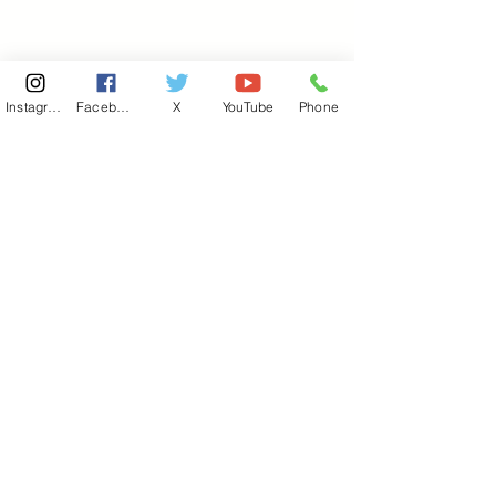
Instagram
Facebook
X
YouTube
Phone
東京国会事務所
​〒100-8981
東京都千代田区永田町 2-2-1
衆議院第一議員会館 514号室
Copyright© 2026あべ俊子事務所 All rights