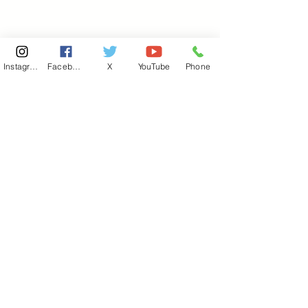
Instagram
Facebook
X
YouTube
Phone
東京国会事務所
​〒100-8981
東京都千代田区永田町 2-2-1
衆議院第一議員会館 514号室
Copyright© 2026あべ俊子事務所 All rights