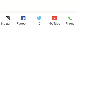
Instagram
Facebook
X
YouTube
Phone
東京国会事務所
​〒100-8981
東京都千代田区永田町 2-2-1
衆議院第一議員会館 514号室
Copyright© 2026あべ俊子事務所 All rights