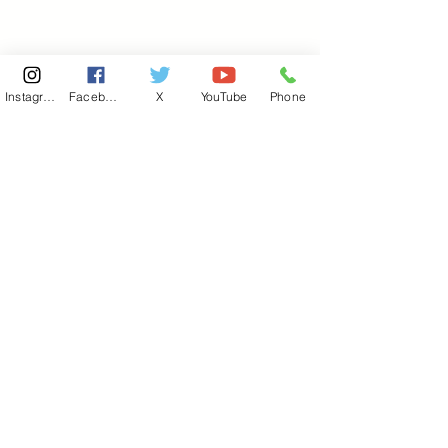
Instagram
Facebook
X
YouTube
Phone
東京国会事務所
​〒100-8981
東京都千代田区永田町 2-2-1
衆議院第一議員会館 514号室
Copyright© 2026あべ俊子事務所 All rights