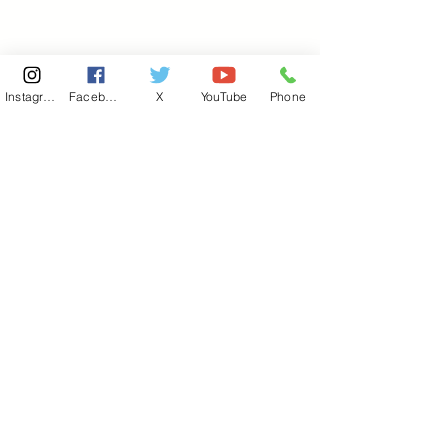
Instagram
Facebook
X
YouTube
Phone
東京国会事務所
​〒100-8981
東京都千代田区永田町 2-2-1
衆議院第一議員会館 514号室
Copyright© 2026あべ俊子事務所 All rights