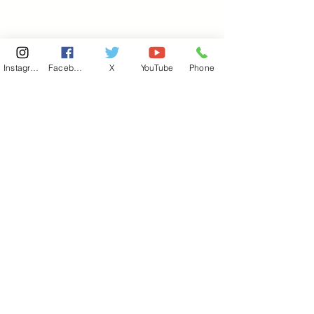
Instagram
Facebook
X
YouTube
Phone
東京国会事務所
​〒100-8981
東京都千代田区永田町 2-2-1
衆議院第一議員会館 514号室
Copyright© 2026あべ俊子事務所 All rights