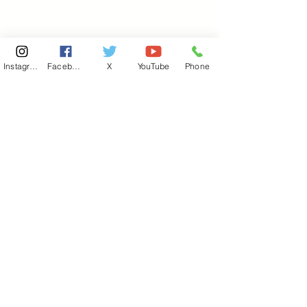
Instagram
Facebook
X
YouTube
Phone
東京国会事務所
​〒100-8981
東京都千代田区永田町 2-2-1
衆議院第一議員会館 514号室
Copyright© 2026あべ俊子事務所 All rights