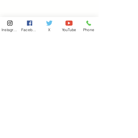
Instagram
Facebook
X
YouTube
Phone
東京国会事務所
​〒100-8981
東京都千代田区永田町 2-2-1
衆議院第一議員会館 514号室
Copyright© 2026あべ俊子事務所 All rights