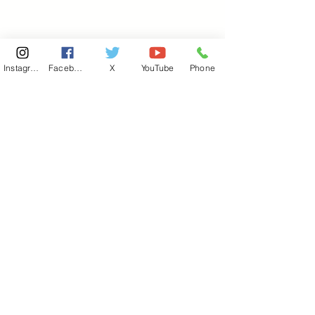
Instagram
Facebook
X
YouTube
Phone
東京国会事務所
​〒100-8981
東京都千代田区永田町 2-2-1
衆議院第一議員会館 514号室
Copyright© 2026あべ俊子事務所 All rights