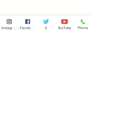
Instagram
Facebook
X
YouTube
Phone
東京国会事務所
​〒100-8981
東京都千代田区永田町 2-2-1
衆議院第一議員会館 514号室
Copyright© 2026あべ俊子事務所 All rights