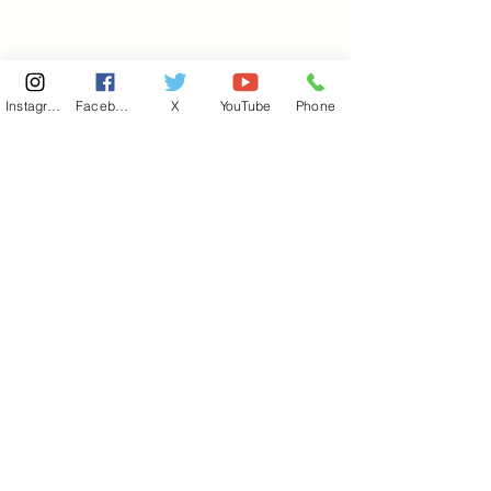
Instagram
Facebook
X
YouTube
Phone
東京国会事務所
​〒100-8981
東京都千代田区永田町 2-2-1
衆議院第一議員会館 514号室
Copyright© 2026あべ俊子事務所 All rights