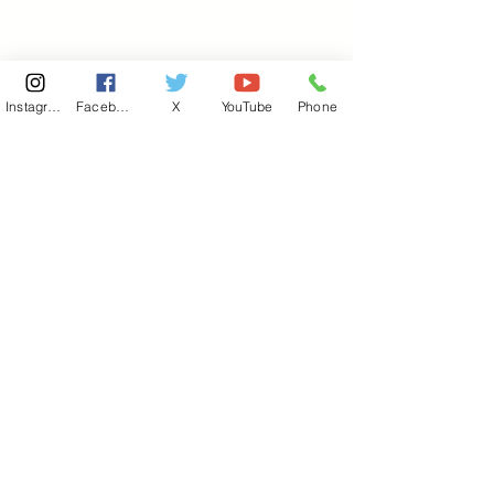
Instagram
Facebook
X
YouTube
Phone
東京国会事務所
​〒100-8981
東京都千代田区永田町 2-2-1
衆議院第一議員会館 514号室
Copyright© 2026あべ俊子事務所 All rights