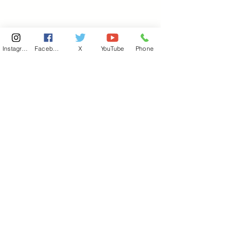
Instagram
Facebook
X
YouTube
Phone
東京国会事務所
​〒100-8981
東京都千代田区永田町 2-2-1
衆議院第一議員会館 514号室
Copyright© 2026あべ俊子事務所 All rights