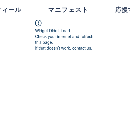
フィール
マニフェスト
応援
Widget Didn’t Load
Check your internet and refresh
this page.
If that doesn’t work, contact us.