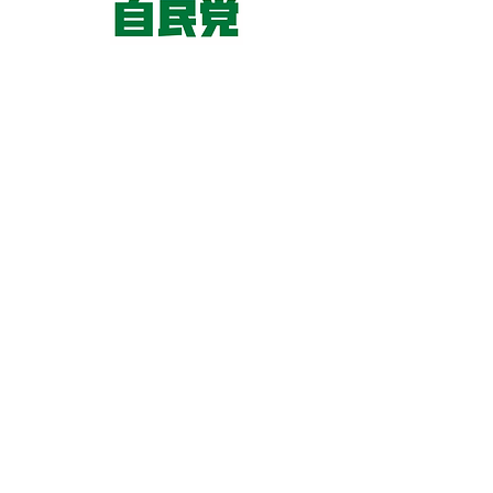
東京国会事務所
​〒100-8981
東京都千代田区永田町 2-2-1
衆議院第一議員会館 514号室
Copyright© 2026あべ俊子事務所 All rights
reserved.