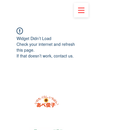
Widget Didn’t Load
Check your internet and refresh
this page.
If that doesn’t work, contact us.