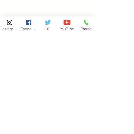
Instagram
Facebook
X
YouTube
Phone
東京国会事務所
​〒100-8981
東京都千代田区永田町 2-2-1
衆議院第一議員会館 514号室
Copyright© 2026あべ俊子事務所 All rights