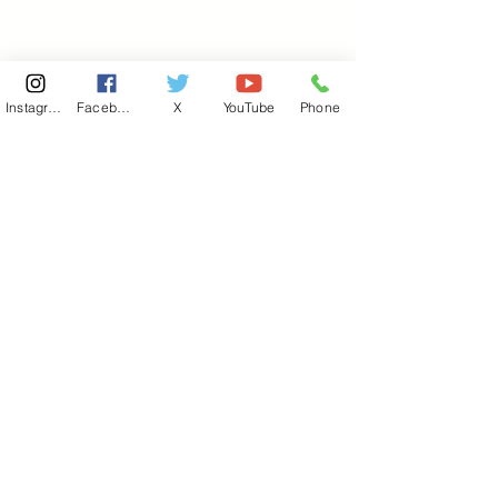
Instagram
Facebook
X
YouTube
Phone
東京国会事務所
​〒100-8981
東京都千代田区永田町 2-2-1
衆議院第一議員会館 514号室
Copyright© 2026あべ俊子事務所 All rights