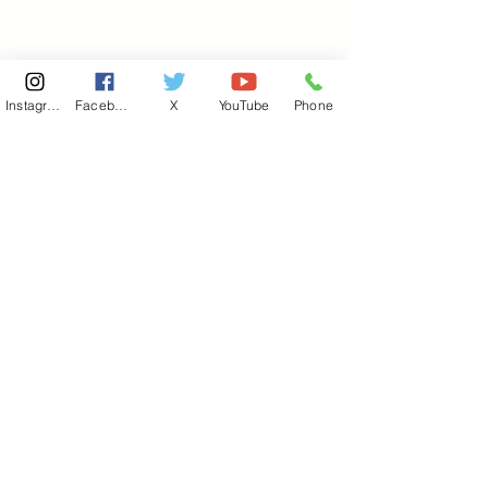
Instagram
Facebook
X
YouTube
Phone
東京国会事務所
​〒100-8981
東京都千代田区永田町 2-2-1
衆議院第一議員会館 514号室
Copyright© 2026あべ俊子事務所 All rights