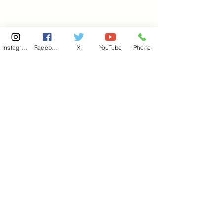
Instagram
Facebook
X
YouTube
Phone
東京国会事務所
​〒100-8981
東京都千代田区永田町 2-2-1
衆議院第一議員会館 514号室
Copyright© 2026あべ俊子事務所 All rights