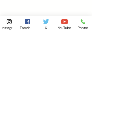
Instagram
Facebook
X
YouTube
Phone
東京国会事務所
​〒100-8981
東京都千代田区永田町 2-2-1
衆議院第一議員会館 514号室
Copyright© 2026あべ俊子事務所 All rights