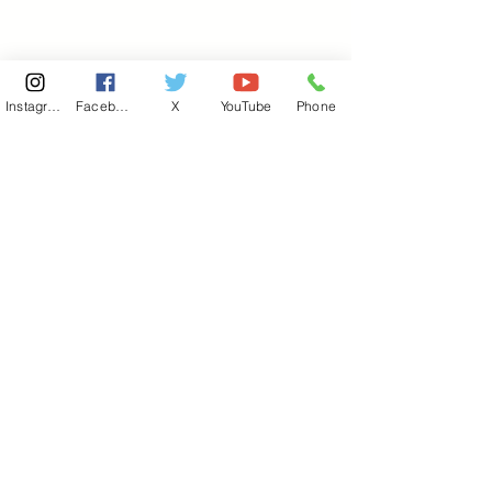
Instagram
Facebook
X
YouTube
Phone
東京国会事務所
​〒100-8981
東京都千代田区永田町 2-2-1
衆議院第一議員会館 514号室
Copyright© 2026あべ俊子事務所 All rights