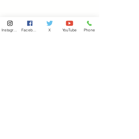
Instagram
Facebook
X
YouTube
Phone
東京国会事務所
​〒100-8981
東京都千代田区永田町 2-2-1
衆議院第一議員会館 514号室
Copyright© 2026あべ俊子事務所 All rights