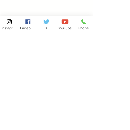
Instagram
Facebook
X
YouTube
Phone
東京国会事務所
​〒100-8981
東京都千代田区永田町 2-2-1
衆議院第一議員会館 514号室
Copyright© 2026あべ俊子事務所 All rights