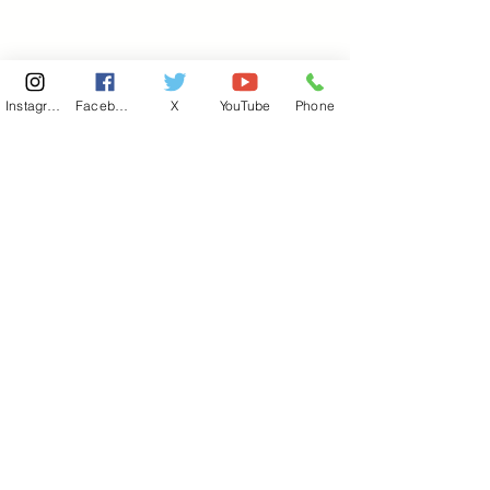
Instagram
Facebook
X
YouTube
Phone
東京国会事務所
​〒100-8981
東京都千代田区永田町 2-2-1
衆議院第一議員会館 514号室
Copyright© 2026あべ俊子事務所 All rights