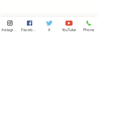
Instagram
Facebook
X
YouTube
Phone
東京国会事務所
​〒100-8981
東京都千代田区永田町 2-2-1
衆議院第一議員会館 514号室
Copyright© 2026あべ俊子事務所 All rights