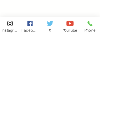
Instagram
Facebook
X
YouTube
Phone
東京国会事務所
​〒100-8981
東京都千代田区永田町 2-2-1
衆議院第一議員会館 514号室
Copyright© 2026あべ俊子事務所 All rights