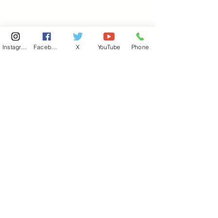
Instagram
Facebook
X
YouTube
Phone
東京国会事務所
​〒100-8981
東京都千代田区永田町 2-2-1
衆議院第一議員会館 514号室
Copyright© 2026あべ俊子事務所 All rights