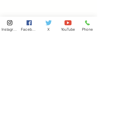
Instagram
Facebook
X
YouTube
Phone
東京国会事務所
​〒100-8981
東京都千代田区永田町 2-2-1
衆議院第一議員会館 514号室
Copyright© 2026あべ俊子事務所 All rights