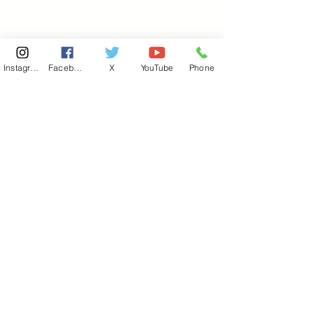
Instagram
Facebook
X
YouTube
Phone
東京国会事務所
​〒100-8981
東京都千代田区永田町 2-2-1
衆議院第一議員会館 514号室
Copyright© 2026あべ俊子事務所 All rights