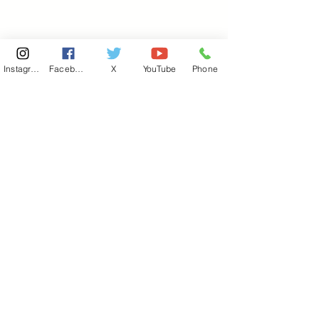
Instagram
Facebook
X
YouTube
Phone
東京国会事務所
​〒100-8981
東京都千代田区永田町 2-2-1
衆議院第一議員会館 514号室
Copyright© 2026あべ俊子事務所 All rights