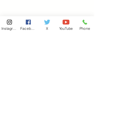
Instagram
Facebook
X
YouTube
Phone
東京国会事務所
​〒100-8981
東京都千代田区永田町 2-2-1
衆議院第一議員会館 514号室
Copyright© 2026あべ俊子事務所 All rights