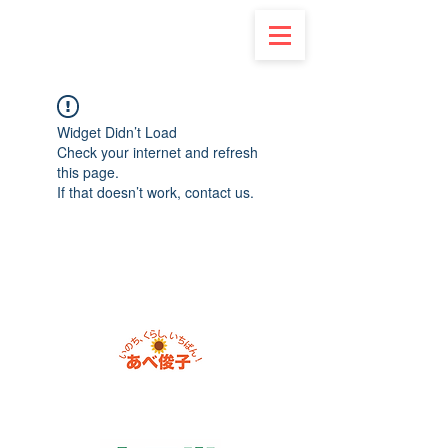
Widget Didn’t Load
Check your internet and refresh
this page.
If that doesn’t work, contact us.