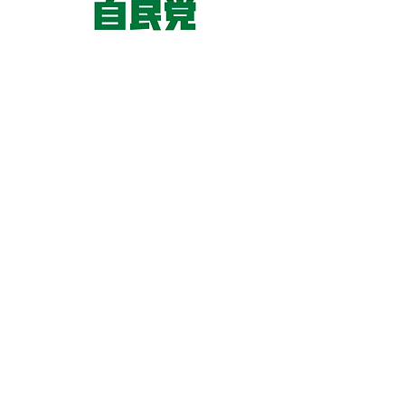
東京国会事務所
​〒100-8981
東京都千代田区永田町 2-2-1
衆議院第一議員会館 514号室
Copyright© 2026あべ俊子事務所 All rights
reserved.