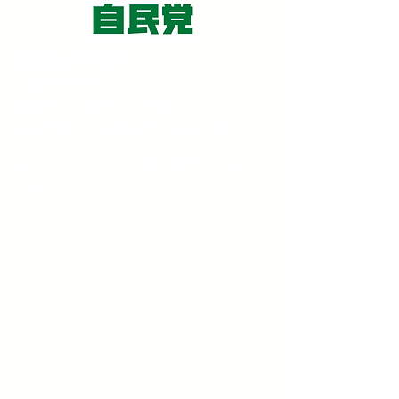
東京国会事務所
​〒100-8981
東京都千代田区永田町 2-2-1
衆議院第一議員会館 514号室
Copyright© 2026あべ俊子事務所 All rights
reserved.